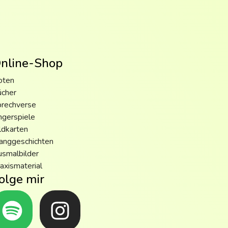
nline-Shop
oten
ücher
prechverse
ngerspiele
ldkarten
anggeschichten
smalbilder
axismaterial
olge mir