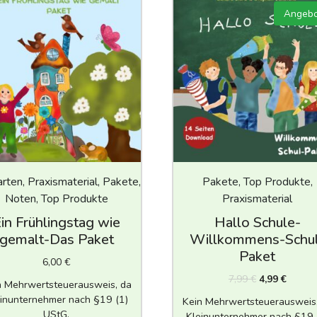
Angebo
arten, Praxismaterial, Pakete,
Pakete, Top Produkte,
Noten, Top Produkte
Praxismaterial
in Frühlingstag wie
Hallo Schule-
gemalt-Das Paket
Willkommens-Schu
Paket
6,00
€
7,99
€
4,99
€
n Mehrwertsteuerausweis, da
inunternehmer nach §19 (1)
Kein Mehrwertsteuerausweis
UStG.
Kleinunternehmer nach §19 