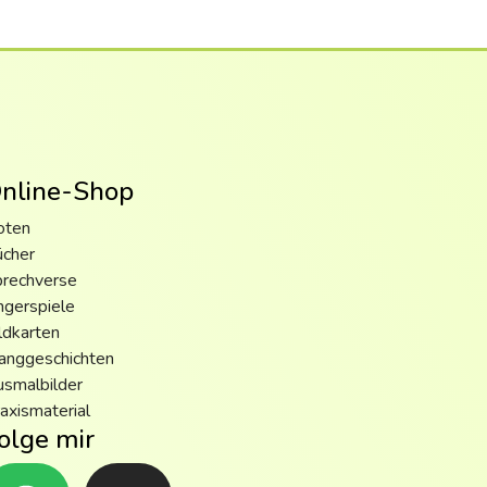
nline-Shop
oten
ücher
prechverse
ngerspiele
ldkarten
anggeschichten
smalbilder
axismaterial
olge mir