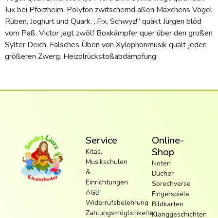
Jux bei Pforzheim. Polyfon zwitschernd aßen Mäxchens Vögel
Rüben, Joghurt und Quark. „Fix, Schwyz!“ quäkt Jürgen blöd
vom Paß. Victor jagt zwölf Boxkämpfer quer über den großen
Sylter Deich. Falsches Üben von Xylophonmusik quält jeden
größeren Zwerg. Heizölrückstoßabdämpfung.
Service
Online-
Shop
Kitas,
Musikschulen
Noten
&
Bücher
Einrichtungen
Sprechverse
AGB
Fingerspiele
Widerrufsbelehrung
Bildkarten
Zahlungsmöglichkeiten
Klanggeschichten