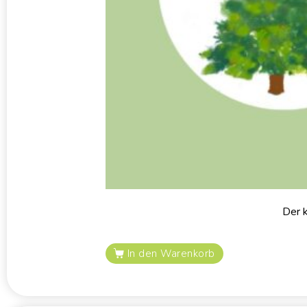
Der 
In den Warenkorb