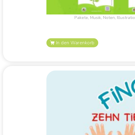
Pakete
,
Musik
,
Noten
,
Illustrati
In den Warenkorb