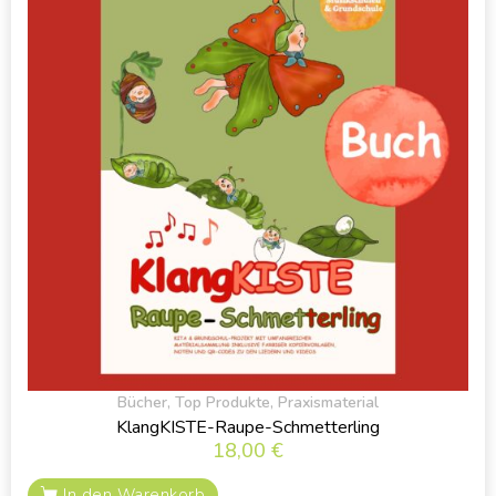
Bücher
,
Top Produkte
,
Praxismaterial
KlangKISTE-Raupe-Schmetterling
18,00
€
In den Warenkorb