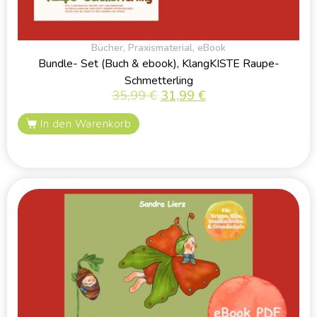
Bücher
,
Praxismaterial
,
eBook
Bundle- Set (Buch & ebook), KlangKISTE Raupe-
Schmetterling
35,99
€
31,99
€
In den Warenkorb