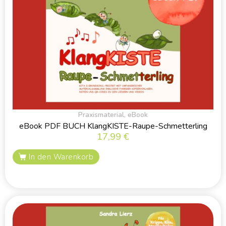
Praxismaterial
,
eBook
eBook PDF BUCH KlangKISTE-Raupe-Schmetterling
17,99
€
In den Warenkorb