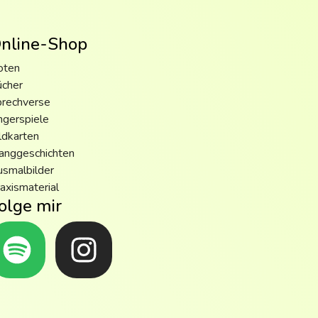
nline-Shop
oten
ücher
prechverse
ngerspiele
ldkarten
anggeschichten
smalbilder
axismaterial
olge mir