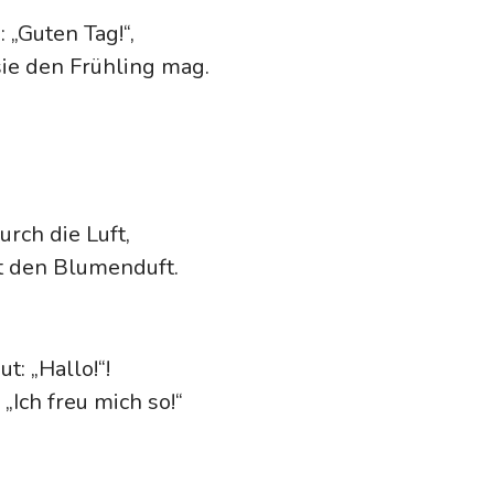
 „Guten Tag!“,
sie den Frühling mag.
urch die Luft,
ht den Blumenduft.
t: „Hallo!“!
„Ich freu mich so!“