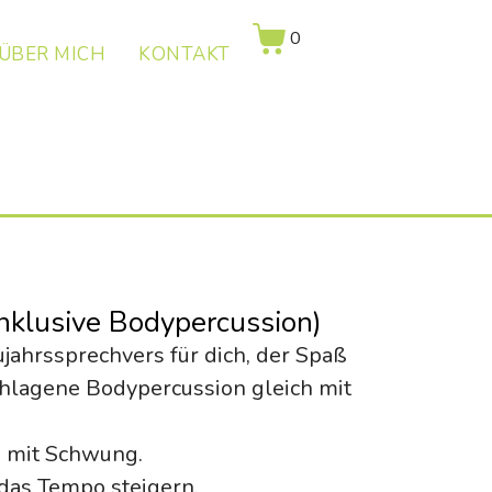
0
ÜBER MICH
KONTAKT
nklusive Bodypercussion)
jahrssprechvers für dich, der Spaß
chlagene Bodypercussion gleich mit
h mit Schwung.
 das Tempo steigern.