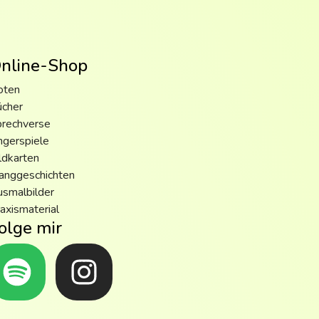
nline-Shop
oten
ücher
prechverse
ngerspiele
ldkarten
anggeschichten
smalbilder
axismaterial
olge mir