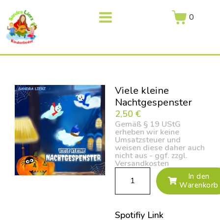
0
Viele kleine
Nachtgespenster
2,50
€
Gemäß § 19 UStG
erheben wir keine
Umsatzsteuer und
weisen diese daher auch
nicht aus - ggf. zzgl.
Versandkosten
In den
Warenkorb
Spotifiy Link