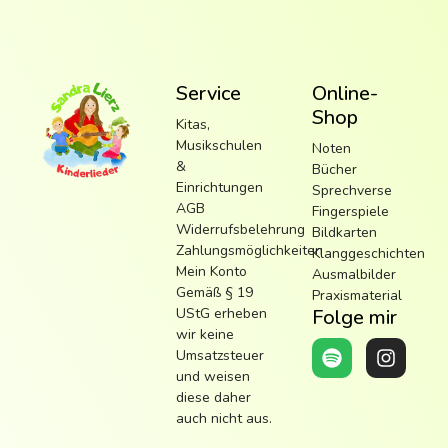
Service
Online-
Shop
Kitas,
Musikschulen
Noten
&
Bücher
Einrichtungen
Sprechverse
AGB
Fingerspiele
Widerrufsbelehrung
Bildkarten
Zahlungsmöglichkeiten
Klanggeschichten
Mein Konto
Ausmalbilder
Gemäß § 19
Praxismaterial
UStG erheben
Folge mir
wir keine
Umsatzsteuer
und weisen
diese daher
auch nicht aus.