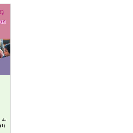
n
, da
(1)