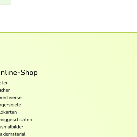
nline-Shop
oten
ücher
prechverse
ngerspiele
ldkarten
anggeschichten
smalbilder
axismaterial